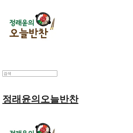
정래윤의오늘반찬