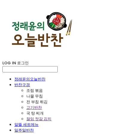
LOG IN
로그인
정래윤의오늘반찬
반찬구경
조림 볶음
나물 무침
전 부침 튀김
고기반찬
국 탕 찌개
절임 젓갈 김치
알뜰 세트메뉴
일주일반찬