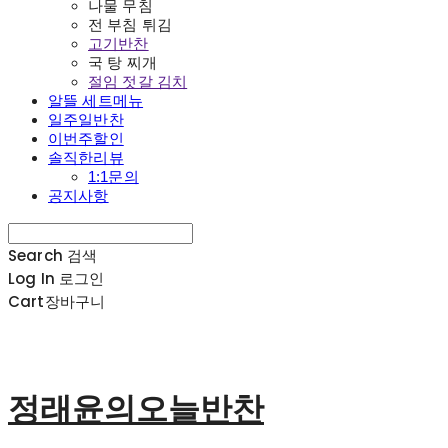
나물 무침
전 부침 튀김
고기반찬
국 탕 찌개
절임 젓갈 김치
알뜰 세트메뉴
일주일반찬
이번주할인
솔직한리뷰
1:1문의
공지사항
Search
검색
Log In
로그인
Cart
장바구니
정래윤의오늘반찬