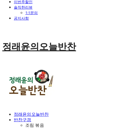
이번주할인
솔직한리뷰
1:1문의
공지사항
정래윤의오늘반찬
정래윤의오늘반찬
반찬구경
조림 볶음