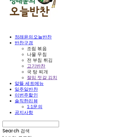
정래윤의오늘반찬
반찬구경
조림 볶음
나물 무침
전 부침 튀김
고기반찬
국 탕 찌개
절임 젓갈 김치
알뜰 세트메뉴
일주일반찬
이번주할인
솔직한리뷰
1:1문의
공지사항
Search
검색