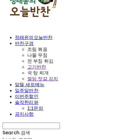
정래윤의오늘반찬
반찬구경
조림 볶음
나물 무침
전 부침 튀김
고기반찬
국 탕 찌개
절임 젓갈 김치
알뜰 세트메뉴
일주일반찬
이번주할인
솔직한리뷰
1:1문의
공지사항
Search
검색