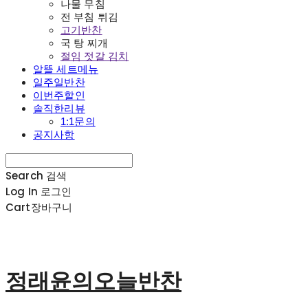
나물 무침
전 부침 튀김
고기반찬
국 탕 찌개
절임 젓갈 김치
알뜰 세트메뉴
일주일반찬
이번주할인
솔직한리뷰
1:1문의
공지사항
Search
검색
Log In
로그인
Cart
장바구니
정래윤의오늘반찬