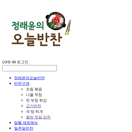
LOG IN
로그인
정래윤의오늘반찬
반찬구경
조림 볶음
나물 무침
전 부침 튀김
고기반찬
국 탕 찌개
절임 젓갈 김치
알뜰 세트메뉴
일주일반찬