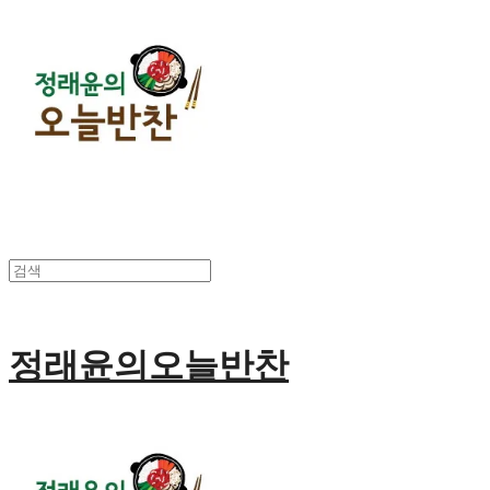
정래윤의오늘반찬