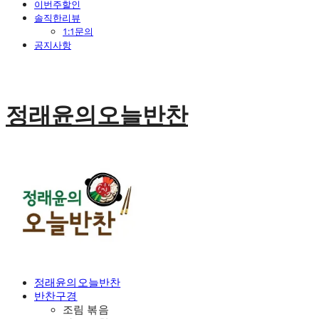
이번주할인
솔직한리뷰
1:1문의
공지사항
정래윤의오늘반찬
정래윤의오늘반찬
반찬구경
조림 볶음