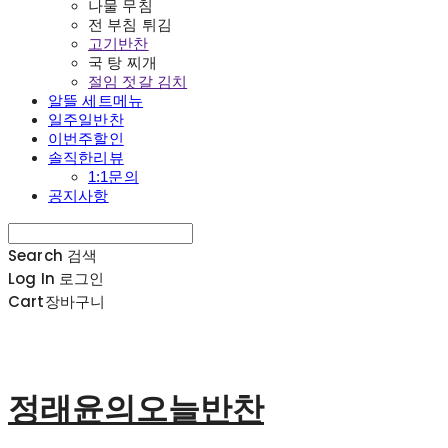
나물 무침
전 부침 튀김
고기반찬
국 탕 찌개
절임 젓갈 김치
알뜰 세트메뉴
일주일반찬
이번주할인
솔직한리뷰
1:1문의
공지사항
Search
검색
Log In
로그인
Cart
장바구니
정래윤의오늘반찬