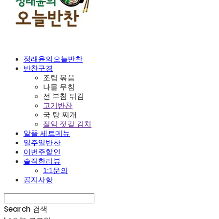
정래윤의오늘반찬
반찬구경
조림 볶음
나물 무침
전 부침 튀김
고기반찬
국 탕 찌개
절임 젓갈 김치
알뜰 세트메뉴
일주일반찬
이번주할인
솔직한리뷰
1:1문의
공지사항
Search
검색