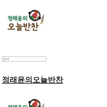
정래윤의오늘반찬