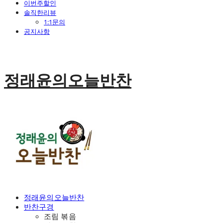
이번주할인
솔직한리뷰
1:1문의
공지사항
정래윤의오늘반찬
정래윤의오늘반찬
반찬구경
조림 볶음