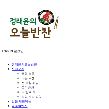
LOG IN
로그인
정래윤의오늘반찬
반찬구경
조림 볶음
나물 무침
전 부침 튀김
고기반찬
국 탕 찌개
절임 젓갈 김치
알뜰 세트메뉴
일주일반찬