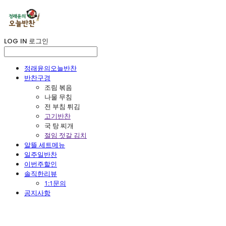
LOG IN
로그인
정래윤의오늘반찬
반찬구경
조림 볶음
나물 무침
전 부침 튀김
고기반찬
국 탕 찌개
절임 젓갈 김치
알뜰 세트메뉴
일주일반찬
이번주할인
솔직한리뷰
1:1문의
공지사항