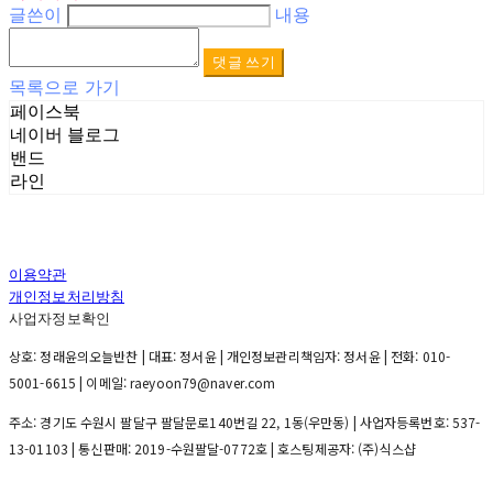
글쓴이
내용
댓글 쓰기
목록으로 가기
페이스북
네이버 블로그
밴드
라인
이용약관
개인정보처리방침
사업자정보확인
상호: 정래윤의오늘반찬 | 대표: 정서윤 | 개인정보관리책임자: 정서윤 | 전화: 010-
5001-6615 | 이메일: raeyoon79@naver.com
주소: 경기도 수원시 팔달구 팔달문로140번길 22, 1동(우만동) | 사업자등록번호:
537-
13-01103
| 통신판매:
2019-수원팔달-0772호
| 호스팅제공자: (주)식스샵