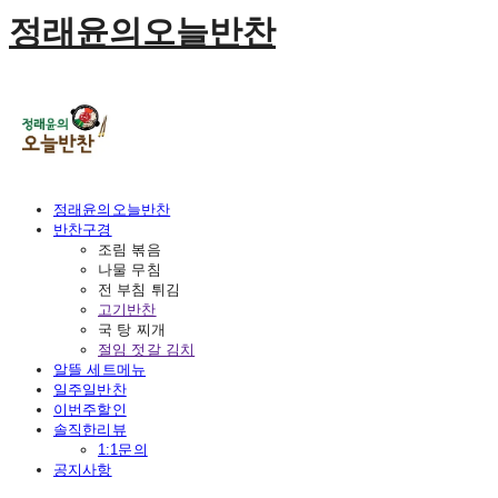
정래윤의오늘반찬
정래윤의오늘반찬
반찬구경
조림 볶음
나물 무침
전 부침 튀김
고기반찬
국 탕 찌개
절임 젓갈 김치
알뜰 세트메뉴
일주일반찬
이번주할인
솔직한리뷰
1:1문의
공지사항