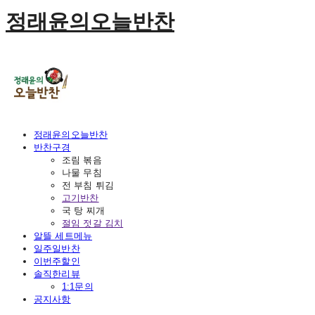
정래윤의오늘반찬
정래윤의오늘반찬
반찬구경
조림 볶음
나물 무침
전 부침 튀김
고기반찬
국 탕 찌개
절임 젓갈 김치
알뜰 세트메뉴
일주일반찬
이번주할인
솔직한리뷰
1:1문의
공지사항