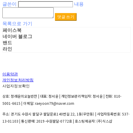
글쓴이
내용
댓글 쓰기
목록으로 가기
페이스북
네이버 블로그
밴드
라인
이용약관
개인정보처리방침
사업자정보확인
상호: 정래윤의오늘반찬 | 대표: 정서윤 | 개인정보관리책임자: 정서윤 | 전화: 010-
5001-6615 | 이메일: raeyoon79@naver.com
주소: 경기도 수원시 팔달구 팔달문로140번길 22, 1동(우만동) | 사업자등록번호:
537-
13-01103
| 통신판매:
2019-수원팔달-0772호
| 호스팅제공자: (주)식스샵