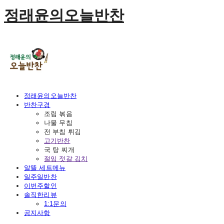
정래윤의오늘반찬
정래윤의오늘반찬
반찬구경
조림 볶음
나물 무침
전 부침 튀김
고기반찬
국 탕 찌개
절임 젓갈 김치
알뜰 세트메뉴
일주일반찬
이번주할인
솔직한리뷰
1:1문의
공지사항