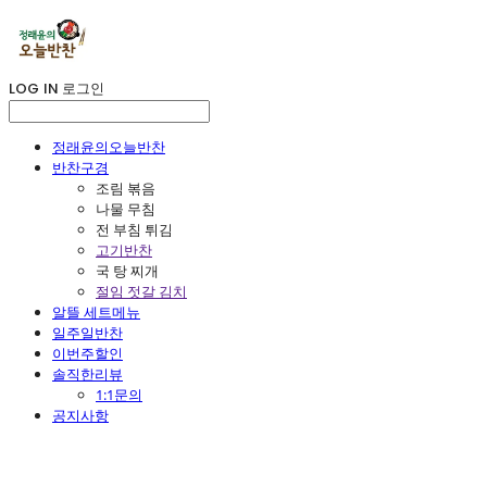
LOG IN
로그인
정래윤의오늘반찬
반찬구경
조림 볶음
나물 무침
전 부침 튀김
고기반찬
국 탕 찌개
절임 젓갈 김치
알뜰 세트메뉴
일주일반찬
이번주할인
솔직한리뷰
1:1문의
공지사항