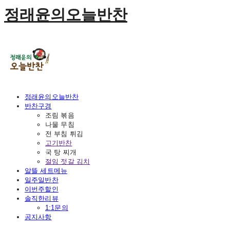
정래윤의오늘반찬
정래윤의오늘반찬
반찬구경
조림 볶음
나물 무침
전 부침 튀김
고기반찬
국 탕 찌개
절임 젓갈 김치
알뜰 세트메뉴
일주일반찬
이번주할인
솔직한리뷰
1:1문의
공지사항