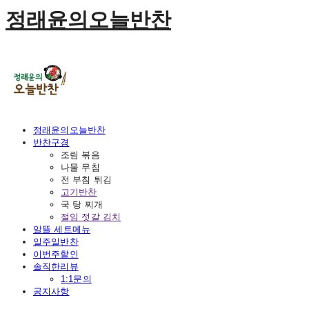
정래윤의오늘반찬
정래윤의오늘반찬
반찬구경
조림 볶음
나물 무침
전 부침 튀김
고기반찬
국 탕 찌개
절임 젓갈 김치
알뜰 세트메뉴
일주일반찬
이번주할인
솔직한리뷰
1:1문의
공지사항