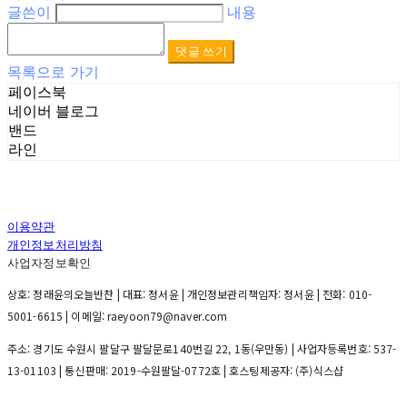
글쓴이
내용
댓글 쓰기
목록으로 가기
페이스북
네이버 블로그
밴드
라인
이용약관
개인정보처리방침
사업자정보확인
상호: 정래윤의오늘반찬 | 대표: 정서윤 | 개인정보관리책임자: 정서윤 | 전화: 010-
5001-6615 | 이메일: raeyoon79@naver.com
주소: 경기도 수원시 팔달구 팔달문로140번길 22, 1동(우만동) | 사업자등록번호:
537-
13-01103
| 통신판매:
2019-수원팔달-0772호
| 호스팅제공자: (주)식스샵