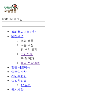
LOG IN
로그인
정래윤의오늘반찬
반찬구경
조림 볶음
나물 무침
전 부침 튀김
고기반찬
국 탕 찌개
절임 젓갈 김치
알뜰 세트메뉴
일주일반찬
이번주할인
솔직한리뷰
1:1문의
공지사항