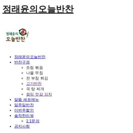
정래윤의오늘반찬
정래윤의오늘반찬
반찬구경
조림 볶음
나물 무침
전 부침 튀김
고기반찬
국 탕 찌개
절임 젓갈 김치
알뜰 세트메뉴
일주일반찬
이번주할인
솔직한리뷰
1:1문의
공지사항