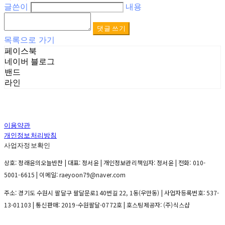
글쓴이
내용
댓글 쓰기
목록으로 가기
페이스북
네이버 블로그
밴드
라인
이용약관
개인정보처리방침
사업자정보확인
상호: 정래윤의오늘반찬 | 대표: 정서윤 | 개인정보관리책임자: 정서윤 | 전화: 010-
5001-6615 | 이메일: raeyoon79@naver.com
주소: 경기도 수원시 팔달구 팔달문로140번길 22, 1동(우만동) | 사업자등록번호:
537-
13-01103
| 통신판매:
2019-수원팔달-0772호
| 호스팅제공자: (주)식스샵