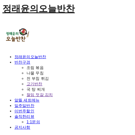
정래윤의오늘반찬
정래윤의오늘반찬
반찬구경
조림 볶음
나물 무침
전 부침 튀김
고기반찬
국 탕 찌개
절임 젓갈 김치
알뜰 세트메뉴
일주일반찬
이번주할인
솔직한리뷰
1:1문의
공지사항