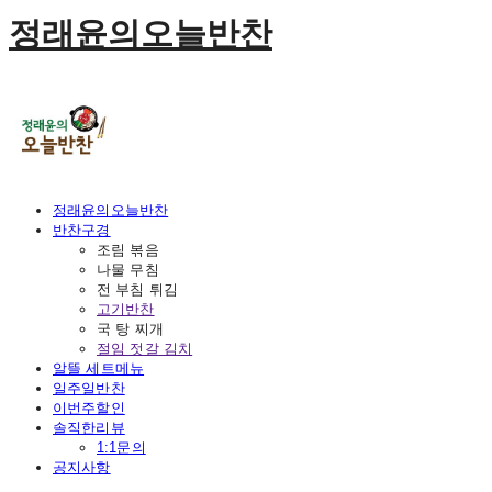
정래윤의오늘반찬
정래윤의오늘반찬
반찬구경
조림 볶음
나물 무침
전 부침 튀김
고기반찬
국 탕 찌개
절임 젓갈 김치
알뜰 세트메뉴
일주일반찬
이번주할인
솔직한리뷰
1:1문의
공지사항