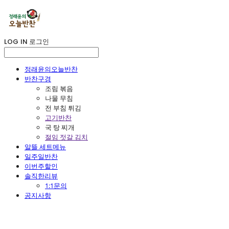
LOG IN
로그인
정래윤의오늘반찬
반찬구경
조림 볶음
나물 무침
전 부침 튀김
고기반찬
국 탕 찌개
절임 젓갈 김치
알뜰 세트메뉴
일주일반찬
이번주할인
솔직한리뷰
1:1문의
공지사항