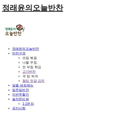
정래윤의오늘반찬
정래윤의오늘반찬
반찬구경
조림 볶음
나물 무침
전 부침 튀김
고기반찬
국 탕 찌개
절임 젓갈 김치
알뜰 세트메뉴
일주일반찬
이번주할인
솔직한리뷰
1:1문의
공지사항