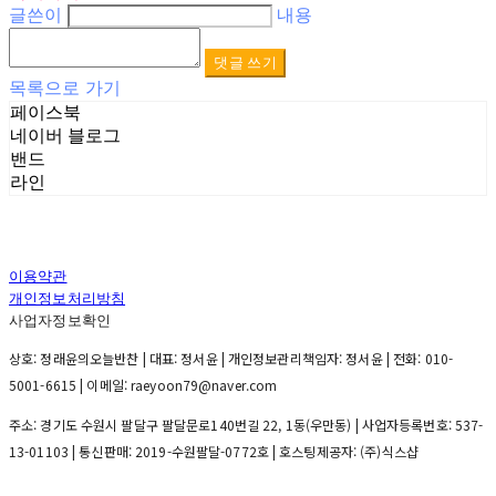
글쓴이
내용
댓글 쓰기
목록으로 가기
페이스북
네이버 블로그
밴드
라인
이용약관
개인정보처리방침
사업자정보확인
상호: 정래윤의오늘반찬 | 대표: 정서윤 | 개인정보관리책임자: 정서윤 | 전화: 010-
5001-6615 | 이메일: raeyoon79@naver.com
주소: 경기도 수원시 팔달구 팔달문로140번길 22, 1동(우만동) | 사업자등록번호:
537-
13-01103
| 통신판매:
2019-수원팔달-0772호
| 호스팅제공자: (주)식스샵