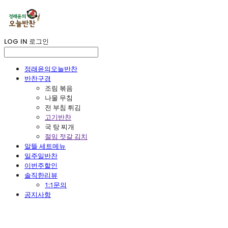
LOG IN
로그인
정래윤의오늘반찬
반찬구경
조림 볶음
나물 무침
전 부침 튀김
고기반찬
국 탕 찌개
절임 젓갈 김치
알뜰 세트메뉴
일주일반찬
이번주할인
솔직한리뷰
1:1문의
공지사항