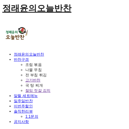
정래윤의오늘반찬
정래윤의오늘반찬
반찬구경
조림 볶음
나물 무침
전 부침 튀김
고기반찬
국 탕 찌개
절임 젓갈 김치
알뜰 세트메뉴
일주일반찬
이번주할인
솔직한리뷰
1:1문의
공지사항