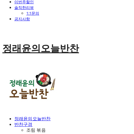
이번주할인
솔직한리뷰
1:1문의
공지사항
정래윤의오늘반찬
정래윤의오늘반찬
반찬구경
조림 볶음