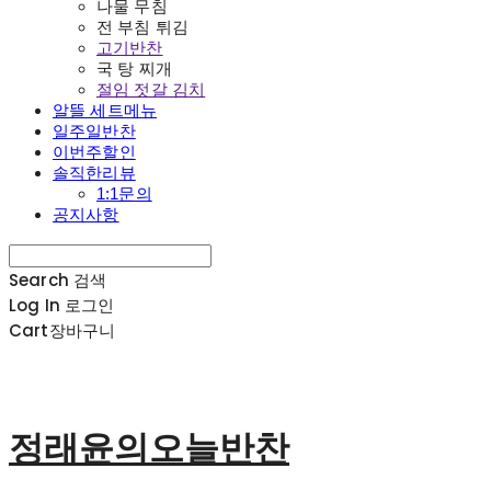
나물 무침
전 부침 튀김
고기반찬
국 탕 찌개
절임 젓갈 김치
알뜰 세트메뉴
일주일반찬
이번주할인
솔직한리뷰
1:1문의
공지사항
Search
검색
Log In
로그인
Cart
장바구니
정래윤의오늘반찬