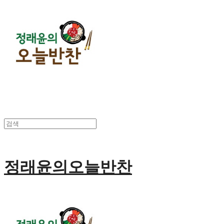
정래윤의오늘반찬