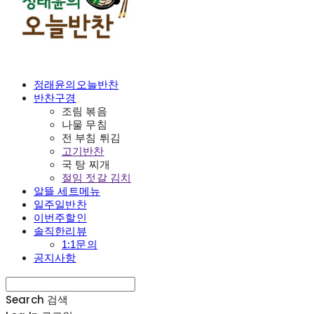
정래윤의오늘반찬
반찬구경
조림 볶음
나물 무침
전 부침 튀김
고기반찬
국 탕 찌개
절임 젓갈 김치
알뜰 세트메뉴
일주일반찬
이번주할인
솔직한리뷰
1:1문의
공지사항
Search
검색