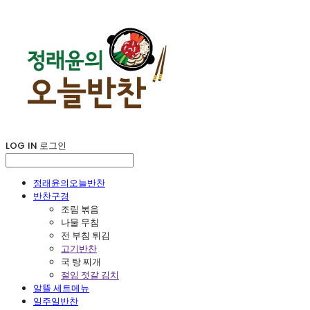
LOG IN
로그인
정래윤의오늘반찬
반찬구경
조림 볶음
나물 무침
전 부침 튀김
고기반찬
국 탕 찌개
절임 젓갈 김치
알뜰 세트메뉴
일주일반찬