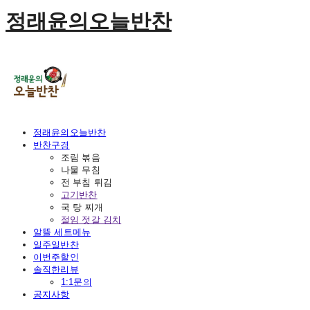
정래윤의오늘반찬
정래윤의오늘반찬
반찬구경
조림 볶음
나물 무침
전 부침 튀김
고기반찬
국 탕 찌개
절임 젓갈 김치
알뜰 세트메뉴
일주일반찬
이번주할인
솔직한리뷰
1:1문의
공지사항