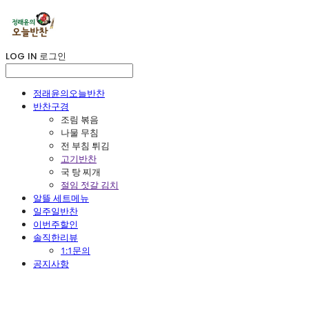
LOG IN
로그인
정래윤의오늘반찬
반찬구경
조림 볶음
나물 무침
전 부침 튀김
고기반찬
국 탕 찌개
절임 젓갈 김치
알뜰 세트메뉴
일주일반찬
이번주할인
솔직한리뷰
1:1문의
공지사항