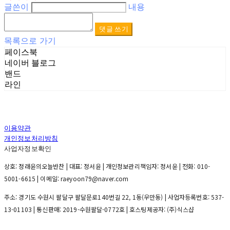
글쓴이
내용
댓글 쓰기
목록으로 가기
페이스북
네이버 블로그
밴드
라인
이용약관
개인정보처리방침
사업자정보확인
상호: 정래윤의오늘반찬 | 대표: 정서윤 | 개인정보관리책임자: 정서윤 | 전화: 010-
5001-6615 | 이메일: raeyoon79@naver.com
주소: 경기도 수원시 팔달구 팔달문로140번길 22, 1동(우만동) | 사업자등록번호:
537-
13-01103
| 통신판매:
2019-수원팔달-0772호
| 호스팅제공자: (주)식스샵