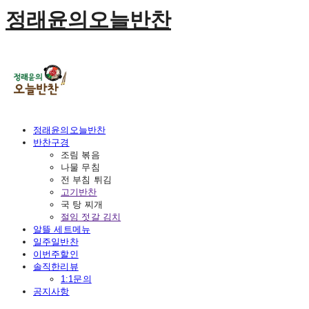
정래윤의오늘반찬
정래윤의오늘반찬
반찬구경
조림 볶음
나물 무침
전 부침 튀김
고기반찬
국 탕 찌개
절임 젓갈 김치
알뜰 세트메뉴
일주일반찬
이번주할인
솔직한리뷰
1:1문의
공지사항