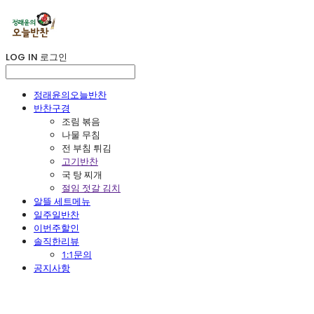
LOG IN
로그인
정래윤의오늘반찬
반찬구경
조림 볶음
나물 무침
전 부침 튀김
고기반찬
국 탕 찌개
절임 젓갈 김치
알뜰 세트메뉴
일주일반찬
이번주할인
솔직한리뷰
1:1문의
공지사항