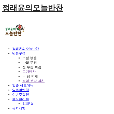
정래윤의오늘반찬
정래윤의오늘반찬
반찬구경
조림 볶음
나물 무침
전 부침 튀김
고기반찬
국 탕 찌개
절임 젓갈 김치
알뜰 세트메뉴
일주일반찬
이번주할인
솔직한리뷰
1:1문의
공지사항