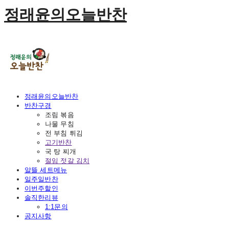
정래윤의오늘반찬
정래윤의오늘반찬
반찬구경
조림 볶음
나물 무침
전 부침 튀김
고기반찬
국 탕 찌개
절임 젓갈 김치
알뜰 세트메뉴
일주일반찬
이번주할인
솔직한리뷰
1:1문의
공지사항