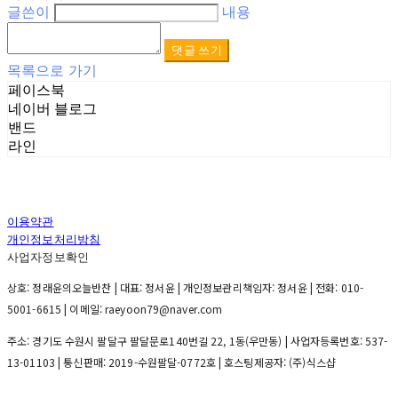
글쓴이
내용
댓글 쓰기
목록으로 가기
페이스북
네이버 블로그
밴드
라인
이용약관
개인정보처리방침
사업자정보확인
상호: 정래윤의오늘반찬 | 대표: 정서윤 | 개인정보관리책임자: 정서윤 | 전화: 010-
5001-6615 | 이메일: raeyoon79@naver.com
주소: 경기도 수원시 팔달구 팔달문로140번길 22, 1동(우만동) | 사업자등록번호:
537-
13-01103
| 통신판매:
2019-수원팔달-0772호
| 호스팅제공자: (주)식스샵