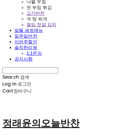
나물 무침
전 부침 튀김
고기반찬
국 탕 찌개
절임 젓갈 김치
알뜰 세트메뉴
일주일반찬
이번주할인
솔직한리뷰
1:1문의
공지사항
Search
검색
Log In
로그인
Cart
장바구니
정래윤의오늘반찬