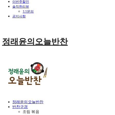
이번주할인
솔직한리뷰
1:1문의
공지사항
정래윤의오늘반찬
정래윤의오늘반찬
반찬구경
조림 볶음