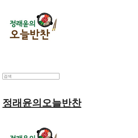
정래윤의오늘반찬