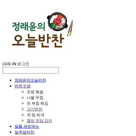
LOG IN
로그인
정래윤의오늘반찬
반찬구경
조림 볶음
나물 무침
전 부침 튀김
고기반찬
국 탕 찌개
절임 젓갈 김치
알뜰 세트메뉴
일주일반찬