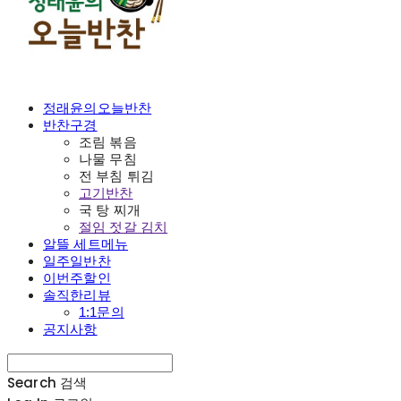
정래윤의오늘반찬
반찬구경
조림 볶음
나물 무침
전 부침 튀김
고기반찬
국 탕 찌개
절임 젓갈 김치
알뜰 세트메뉴
일주일반찬
이번주할인
솔직한리뷰
1:1문의
공지사항
Search
검색