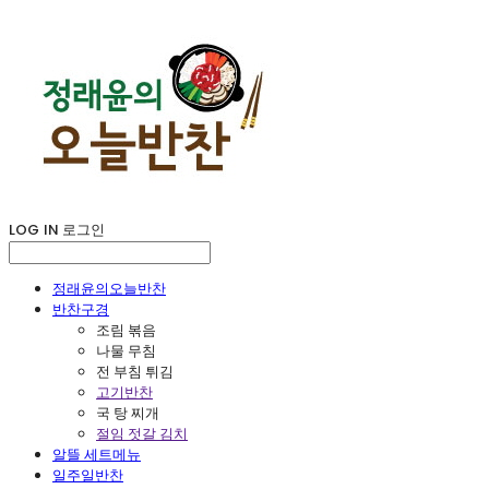
LOG IN
로그인
정래윤의오늘반찬
반찬구경
조림 볶음
나물 무침
전 부침 튀김
고기반찬
국 탕 찌개
절임 젓갈 김치
알뜰 세트메뉴
일주일반찬