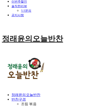
이번주할인
솔직한리뷰
1:1문의
공지사항
정래윤의오늘반찬
정래윤의오늘반찬
반찬구경
조림 볶음