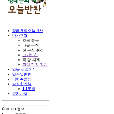
정래윤의오늘반찬
반찬구경
조림 볶음
나물 무침
전 부침 튀김
고기반찬
국 탕 찌개
절임 젓갈 김치
알뜰 세트메뉴
일주일반찬
이번주할인
솔직한리뷰
1:1문의
공지사항
Search
검색