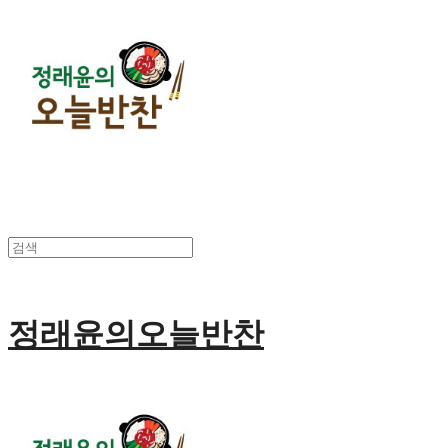
정래윤의오늘반찬