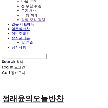
나물 무침
전 부침 튀김
고기반찬
국 탕 찌개
절임 젓갈 김치
알뜰 세트메뉴
일주일반찬
이번주할인
솔직한리뷰
1:1문의
공지사항
Search
검색
Log In
로그인
Cart
장바구니
정래윤의오늘반찬