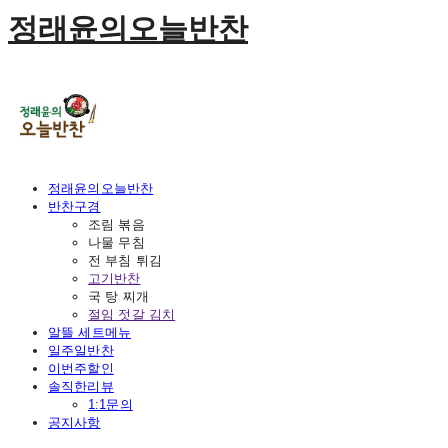
정래윤의오늘반찬
정래윤의오늘반찬
반찬구경
조림 볶음
나물 무침
전 부침 튀김
고기반찬
국 탕 찌개
절임 젓갈 김치
알뜰 세트메뉴
일주일반찬
이번주할인
솔직한리뷰
1:1문의
공지사항