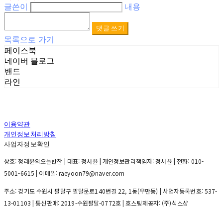
글쓴이
내용
댓글 쓰기
목록으로 가기
페이스북
네이버 블로그
밴드
라인
이용약관
개인정보처리방침
사업자정보확인
상호: 정래윤의오늘반찬 | 대표: 정서윤 | 개인정보관리책임자: 정서윤 | 전화: 010-
5001-6615 | 이메일: raeyoon79@naver.com
주소: 경기도 수원시 팔달구 팔달문로140번길 22, 1동(우만동) | 사업자등록번호:
537-
13-01103
| 통신판매:
2019-수원팔달-0772호
| 호스팅제공자: (주)식스샵