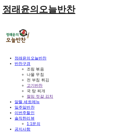
정래윤의오늘반찬
정래윤의오늘반찬
반찬구경
조림 볶음
나물 무침
전 부침 튀김
고기반찬
국 탕 찌개
절임 젓갈 김치
알뜰 세트메뉴
일주일반찬
이번주할인
솔직한리뷰
1:1문의
공지사항