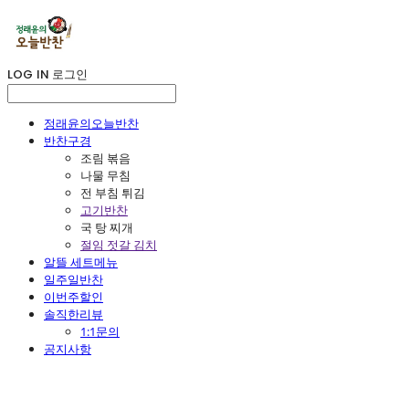
LOG IN
로그인
정래윤의오늘반찬
반찬구경
조림 볶음
나물 무침
전 부침 튀김
고기반찬
국 탕 찌개
절임 젓갈 김치
알뜰 세트메뉴
일주일반찬
이번주할인
솔직한리뷰
1:1문의
공지사항