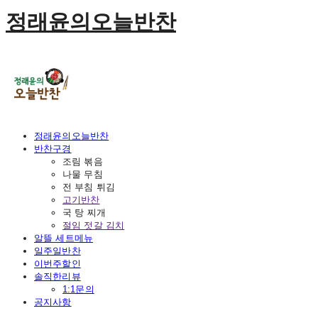
정래윤의오늘반찬
정래윤의오늘반찬
반찬구경
조림 볶음
나물 무침
전 부침 튀김
고기반찬
국 탕 찌개
절임 젓갈 김치
알뜰 세트메뉴
일주일반찬
이번주할인
솔직한리뷰
1:1문의
공지사항