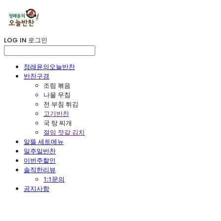
LOG IN
로그인
정래윤의오늘반찬
반찬구경
조림 볶음
나물 무침
전 부침 튀김
고기반찬
국 탕 찌개
절임 젓갈 김치
알뜰 세트메뉴
일주일반찬
이번주할인
솔직한리뷰
1:1문의
공지사항