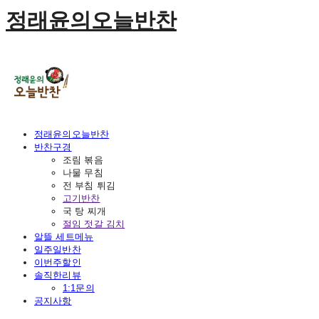
정래윤의오늘반찬
정래윤의오늘반찬
반찬구경
조림 볶음
나물 무침
전 부침 튀김
고기반찬
국 탕 찌개
절임 젓갈 김치
알뜰 세트메뉴
일주일반찬
이번주할인
솔직한리뷰
1:1문의
공지사항