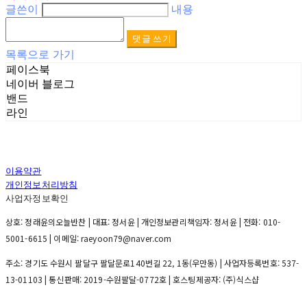
글쓴이
내용
댓글 쓰기
목록으로 가기
페이스북
네이버 블로그
밴드
라인
이용약관
개인정보처리방침
사업자정보확인
상호: 정래윤의오늘반찬 | 대표: 정서윤 | 개인정보관리책임자: 정서윤 | 전화: 010-
5001-6615 | 이메일: raeyoon79@naver.com
주소: 경기도 수원시 팔달구 팔달문로140번길 22, 1동(우만동) | 사업자등록번호:
537-
13-01103
| 통신판매:
2019-수원팔달-0772호
| 호스팅제공자: (주)식스샵