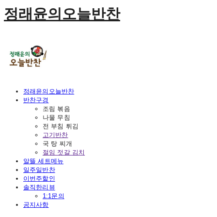
정래윤의오늘반찬
정래윤의오늘반찬
반찬구경
조림 볶음
나물 무침
전 부침 튀김
고기반찬
국 탕 찌개
절임 젓갈 김치
알뜰 세트메뉴
일주일반찬
이번주할인
솔직한리뷰
1:1문의
공지사항