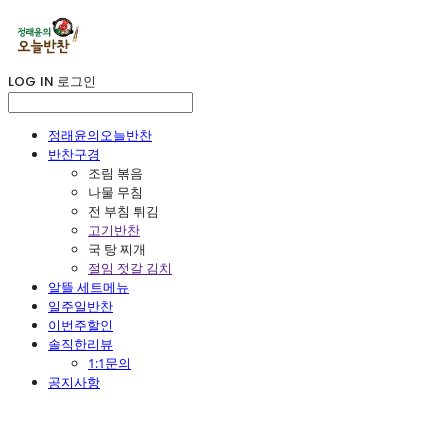
LOG IN
로그인
정래윤의오늘반찬
반찬구경
조림 볶음
나물 무침
전 부침 튀김
고기반찬
국 탕 찌개
절임 젓갈 김치
알뜰 세트메뉴
일주일반찬
이번주할인
솔직한리뷰
1:1문의
공지사항