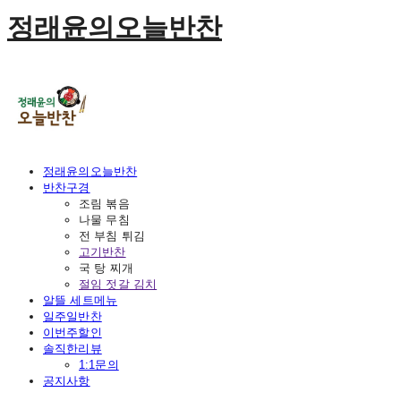
정래윤의오늘반찬
정래윤의오늘반찬
반찬구경
조림 볶음
나물 무침
전 부침 튀김
고기반찬
국 탕 찌개
절임 젓갈 김치
알뜰 세트메뉴
일주일반찬
이번주할인
솔직한리뷰
1:1문의
공지사항