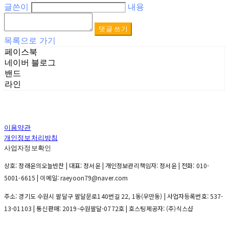
글쓴이
내용
댓글 쓰기
목록으로 가기
페이스북
네이버 블로그
밴드
라인
이용약관
개인정보처리방침
사업자정보확인
상호: 정래윤의오늘반찬 | 대표: 정서윤 | 개인정보관리책임자: 정서윤 | 전화: 010-
5001-6615 | 이메일: raeyoon79@naver.com
주소: 경기도 수원시 팔달구 팔달문로140번길 22, 1동(우만동) | 사업자등록번호:
537-
13-01103
| 통신판매:
2019-수원팔달-0772호
| 호스팅제공자: (주)식스샵