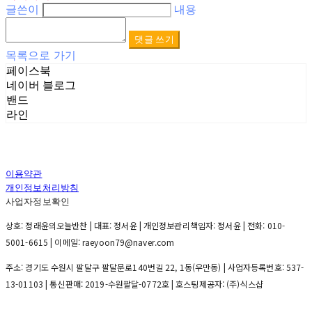
글쓴이
내용
댓글 쓰기
목록으로 가기
페이스북
네이버 블로그
밴드
라인
이용약관
개인정보처리방침
사업자정보확인
상호: 정래윤의오늘반찬 | 대표: 정서윤 | 개인정보관리책임자: 정서윤 | 전화: 010-
5001-6615 | 이메일: raeyoon79@naver.com
주소: 경기도 수원시 팔달구 팔달문로140번길 22, 1동(우만동) | 사업자등록번호:
537-
13-01103
| 통신판매:
2019-수원팔달-0772호
| 호스팅제공자: (주)식스샵