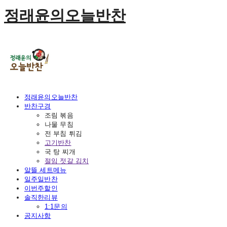
정래윤의오늘반찬
정래윤의오늘반찬
반찬구경
조림 볶음
나물 무침
전 부침 튀김
고기반찬
국 탕 찌개
절임 젓갈 김치
알뜰 세트메뉴
일주일반찬
이번주할인
솔직한리뷰
1:1문의
공지사항