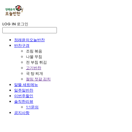
LOG IN
로그인
정래윤의오늘반찬
반찬구경
조림 볶음
나물 무침
전 부침 튀김
고기반찬
국 탕 찌개
절임 젓갈 김치
알뜰 세트메뉴
일주일반찬
이번주할인
솔직한리뷰
1:1문의
공지사항