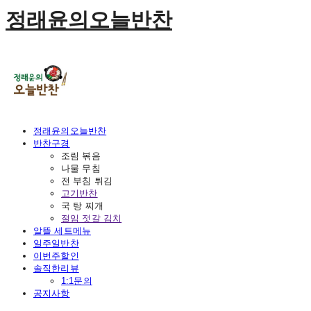
정래윤의오늘반찬
정래윤의오늘반찬
반찬구경
조림 볶음
나물 무침
전 부침 튀김
고기반찬
국 탕 찌개
절임 젓갈 김치
알뜰 세트메뉴
일주일반찬
이번주할인
솔직한리뷰
1:1문의
공지사항