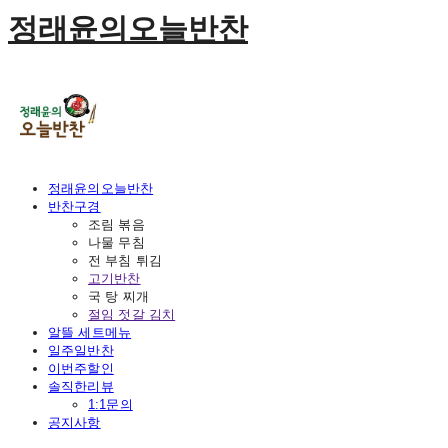
정래윤의오늘반찬
정래윤의오늘반찬
반찬구경
조림 볶음
나물 무침
전 부침 튀김
고기반찬
국 탕 찌개
절임 젓갈 김치
알뜰 세트메뉴
일주일반찬
이번주할인
솔직한리뷰
1:1문의
공지사항