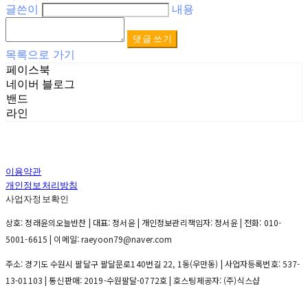
글쓴이
내용
댓글 쓰기
목록으로 가기
페이스북
네이버 블로그
밴드
라인
이용약관
개인정보처리방침
사업자정보확인
상호: 정래윤의오늘반찬 | 대표: 정서윤 | 개인정보관리책임자: 정서윤 | 전화: 010-
5001-6615 | 이메일: raeyoon79@naver.com
주소: 경기도 수원시 팔달구 팔달문로140번길 22, 1동(우만동) | 사업자등록번호:
537-
13-01103
| 통신판매:
2019-수원팔달-0772호
| 호스팅제공자: (주)식스샵