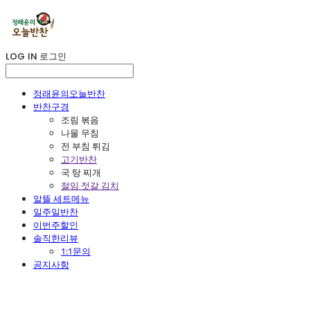
LOG IN
로그인
정래윤의오늘반찬
반찬구경
조림 볶음
나물 무침
전 부침 튀김
고기반찬
국 탕 찌개
절임 젓갈 김치
알뜰 세트메뉴
일주일반찬
이번주할인
솔직한리뷰
1:1문의
공지사항