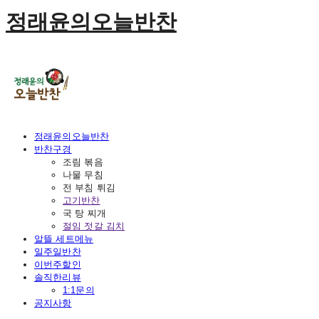
정래윤의오늘반찬
정래윤의오늘반찬
반찬구경
조림 볶음
나물 무침
전 부침 튀김
고기반찬
국 탕 찌개
절임 젓갈 김치
알뜰 세트메뉴
일주일반찬
이번주할인
솔직한리뷰
1:1문의
공지사항