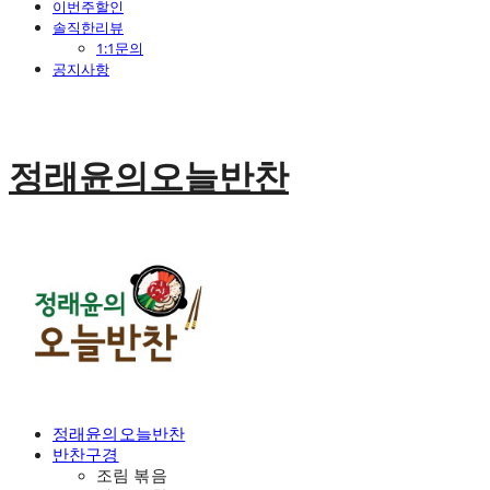
이번주할인
솔직한리뷰
1:1문의
공지사항
정래윤의오늘반찬
정래윤의오늘반찬
반찬구경
조림 볶음