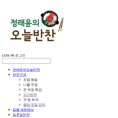
LOG IN
로그인
정래윤의오늘반찬
반찬구경
조림 볶음
나물 무침
전 부침 튀김
고기반찬
국 탕 찌개
절임 젓갈 김치
알뜰 세트메뉴
일주일반찬