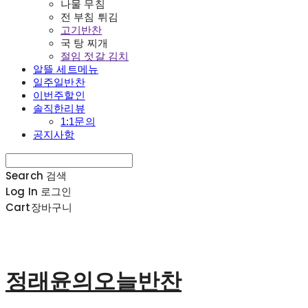
나물 무침
전 부침 튀김
고기반찬
국 탕 찌개
절임 젓갈 김치
알뜰 세트메뉴
일주일반찬
이번주할인
솔직한리뷰
1:1문의
공지사항
Search
검색
Log In
로그인
Cart
장바구니
정래윤의오늘반찬