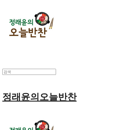
정래윤의오늘반찬