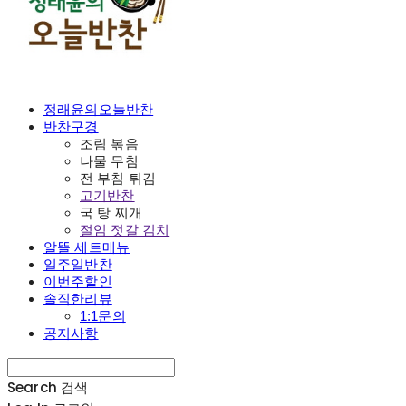
정래윤의오늘반찬
반찬구경
조림 볶음
나물 무침
전 부침 튀김
고기반찬
국 탕 찌개
절임 젓갈 김치
알뜰 세트메뉴
일주일반찬
이번주할인
솔직한리뷰
1:1문의
공지사항
Search
검색