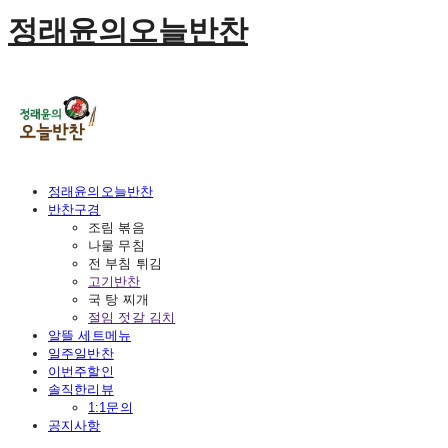
정래윤의오늘반찬
정래윤의오늘반찬
반찬구경
조림 볶음
나물 무침
전 부침 튀김
고기반찬
국 탕 찌개
절임 젓갈 김치
알뜰 세트메뉴
일주일반찬
이번주할인
솔직한리뷰
1:1문의
공지사항