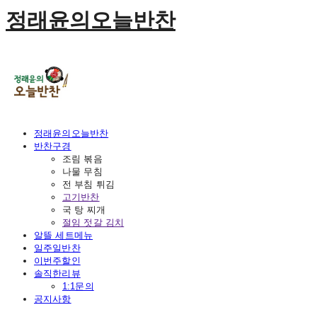
정래윤의오늘반찬
정래윤의오늘반찬
반찬구경
조림 볶음
나물 무침
전 부침 튀김
고기반찬
국 탕 찌개
절임 젓갈 김치
알뜰 세트메뉴
일주일반찬
이번주할인
솔직한리뷰
1:1문의
공지사항