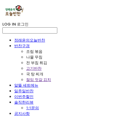
LOG IN
로그인
정래윤의오늘반찬
반찬구경
조림 볶음
나물 무침
전 부침 튀김
고기반찬
국 탕 찌개
절임 젓갈 김치
알뜰 세트메뉴
일주일반찬
이번주할인
솔직한리뷰
1:1문의
공지사항