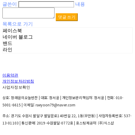
글쓴이
내용
댓글 쓰기
목록으로 가기
페이스북
네이버 블로그
밴드
라인
이용약관
개인정보처리방침
사업자정보확인
상호: 정래윤의오늘반찬 | 대표: 정서윤 | 개인정보관리책임자: 정서윤 | 전화: 010-
5001-6615 | 이메일: raeyoon79@naver.com
주소: 경기도 수원시 팔달구 팔달문로140번길 22, 1동(우만동) | 사업자등록번호:
537-
13-01103
| 통신판매:
2019-수원팔달-0772호
| 호스팅제공자: (주)식스샵