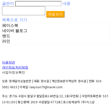
글쓴이
내용
댓글 쓰기
목록으로 가기
페이스북
네이버 블로그
밴드
라인
이용약관
개인정보처리방침
사업자정보확인
상호: 정래윤의오늘반찬 | 대표: 정서윤 | 개인정보관리책임자: 정서윤 | 전화: 010-
5001-6615 | 이메일: raeyoon79@naver.com
주소: 경기도 수원시 팔달구 팔달문로140번길 22, 1동(우만동) | 사업자등록번호:
537-
13-01103
| 통신판매:
2019-수원팔달-0772호
| 호스팅제공자: (주)식스샵