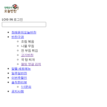
LOG IN
로그인
정래윤의오늘반찬
반찬구경
조림 볶음
나물 무침
전 부침 튀김
고기반찬
국 탕 찌개
절임 젓갈 김치
알뜰 세트메뉴
일주일반찬
이번주할인
솔직한리뷰
1:1문의
공지사항