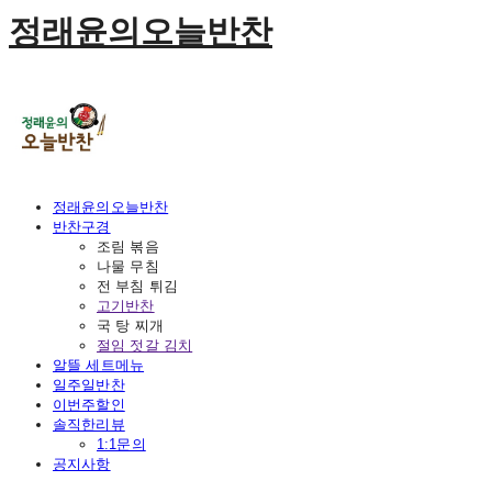
정래윤의오늘반찬
정래윤의오늘반찬
반찬구경
조림 볶음
나물 무침
전 부침 튀김
고기반찬
국 탕 찌개
절임 젓갈 김치
알뜰 세트메뉴
일주일반찬
이번주할인
솔직한리뷰
1:1문의
공지사항