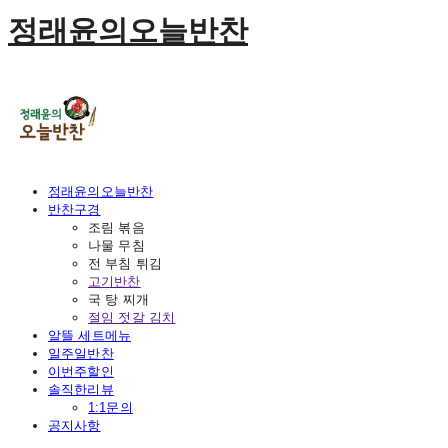
정래윤의오늘반찬
정래윤의오늘반찬
반찬구경
조림 볶음
나물 무침
전 부침 튀김
고기반찬
국 탕 찌개
절임 젓갈 김치
알뜰 세트메뉴
일주일반찬
이번주할인
솔직한리뷰
1:1문의
공지사항