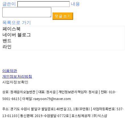
글쓴이
내용
댓글 쓰기
목록으로 가기
페이스북
네이버 블로그
밴드
라인
이용약관
개인정보처리방침
사업자정보확인
상호: 정래윤의오늘반찬 | 대표: 정서윤 | 개인정보관리책임자: 정서윤 | 전화: 010-
5001-6615 | 이메일: raeyoon79@naver.com
주소: 경기도 수원시 팔달구 팔달문로140번길 22, 1동(우만동) | 사업자등록번호:
537-
13-01103
| 통신판매:
2019-수원팔달-0772호
| 호스팅제공자: (주)식스샵