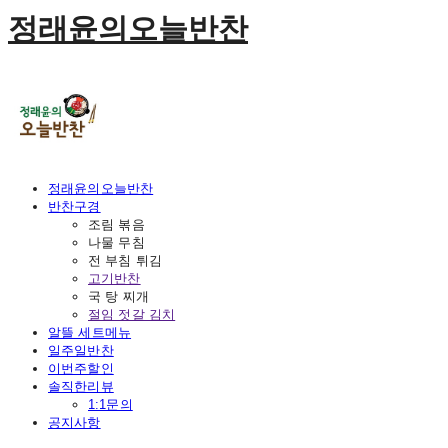
정래윤의오늘반찬
정래윤의오늘반찬
반찬구경
조림 볶음
나물 무침
전 부침 튀김
고기반찬
국 탕 찌개
절임 젓갈 김치
알뜰 세트메뉴
일주일반찬
이번주할인
솔직한리뷰
1:1문의
공지사항