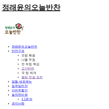
정래윤의오늘반찬
정래윤의오늘반찬
반찬구경
조림 볶음
나물 무침
전 부침 튀김
고기반찬
국 탕 찌개
절임 젓갈 김치
알뜰 세트메뉴
일주일반찬
이번주할인
솔직한리뷰
1:1문의
공지사항