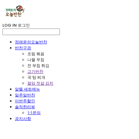
LOG IN
로그인
정래윤의오늘반찬
반찬구경
조림 볶음
나물 무침
전 부침 튀김
고기반찬
국 탕 찌개
절임 젓갈 김치
알뜰 세트메뉴
일주일반찬
이번주할인
솔직한리뷰
1:1문의
공지사항